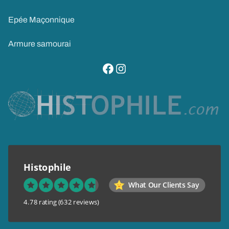
Epée Maçonnique
Armure samourai
visitez notre page facebook
suivez notre compte instagram
Histophile
What Our Clients Say
4.78 rating
(632 reviews)