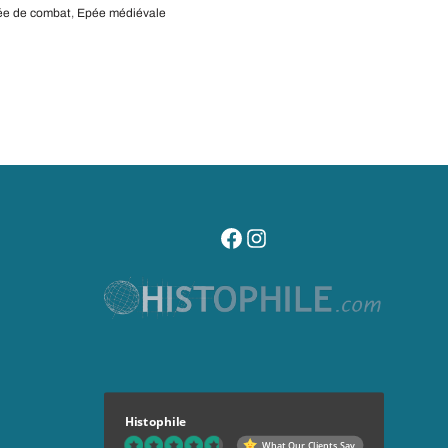
ée de combat
,
Epée médiévale
visitez notre page facebook
suivez notre compte instagr
Histophile
What Our Clients Say