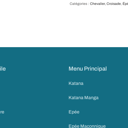
Catégories :
Chevalier, Croisade
,
Ép
ile
Menu Principal
Katana
Katana Manga
ire
Epée
Epée Maçonnique