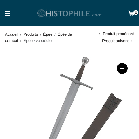
0
Produit précédent
Accueil
/
Produits
/
Épée
/
Épée de
combat
/
Epée xve siècle
Produit suivant