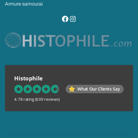
Armure samourai
visitez notre page facebook
suivez notre compte instagram
Histophile
What Our Clients Say
4.78 rating
(630 reviews)