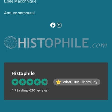
Epée Maçonnique
Armure samourai
visitez notre page facebook
suivez notre compte instagram
Histophile
What Our Clients Say
4.78 rating
(630 reviews)