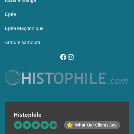
Katana Manga
Epée
Epée Maçonnique
Armure samourai
visitez notre page facebook
suivez notre compte instagram
Histophile
What Our Clients Say