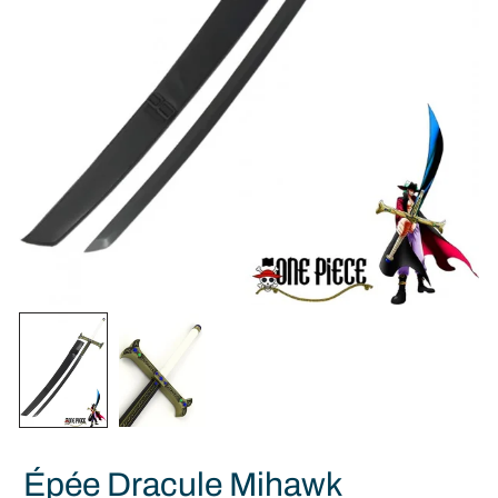
Épée Dracule Mihawk