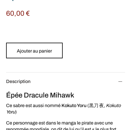
60,00
€
Ajouter au panier
Description
Épée Dracule Mihawk
Ce sabre est aussi nommé
Kokuto Yoru
(黒刀 夜,
Kokuto
Yoru
)
Ce personnage est dans le manga le pirate avec une
renommée mondiale, on dit de lui qu’il est « le plus fort