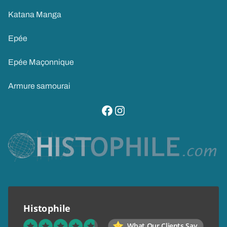
Katana Manga
Epée
Epée Maçonnique
Armure samourai
visitez notre page facebook
suivez notre compte instagram
Histophile
What Our Clients Say