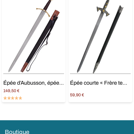
Épée d’Aubusson, épée médiévale
Épée courte « Frère templier »
149,50
€
59,90
€
Ajouter au panier
Ajouter au panier
Boutique