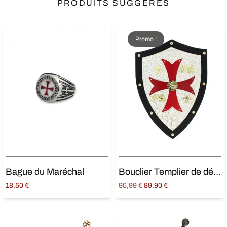
PRODUITS SUGGÉRÉS
Promo !
Bague du Maréchal
Bouclier Templier de décoration
Original
Current
18,50
€
95,99
€
89,90
€
price
price is:
Choix des options
Ajouter au panier
was:
89,90 €.
95,99 €.