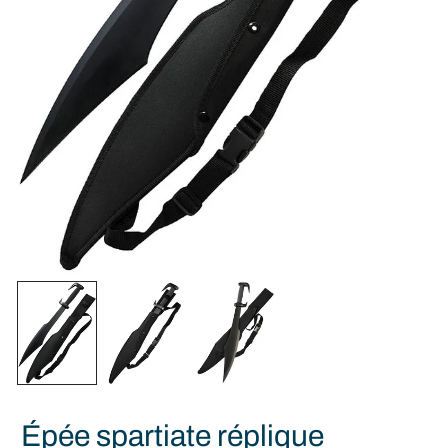
Épée spartiate réplique