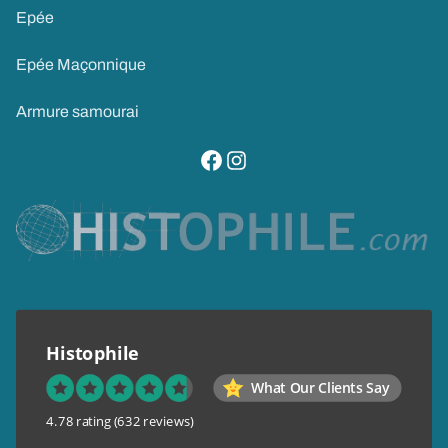
Epée
Epée Maçonnique
Armure samourai
visitez notre page facebook
suivez notre compte instagram
Histophile
What Our Clients Say
4.78 rating
(632 reviews)