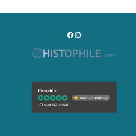
visitez notre page facebook
suivez notre compte instagr
Histophile
What Our Clients Say
4.78 rating
(632 reviews)