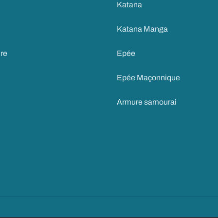
Katana
Katana Manga
ire
Epée
Epée Maçonnique
Armure samourai