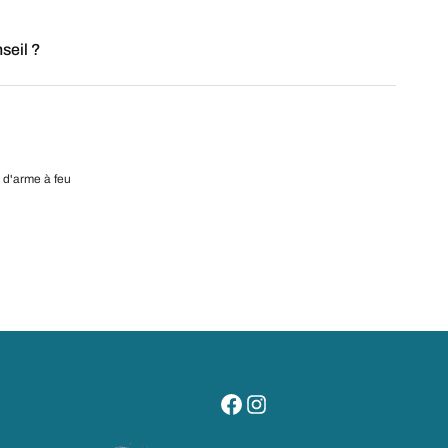
seil ?
 d'arme à feu
visitez notre page facebook
suivez notre compte instagr