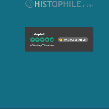
Histophile
What Our Clients Say
4.78 rating
(630 reviews)