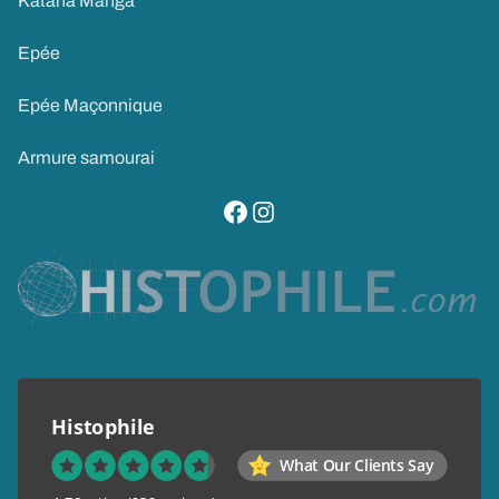
Katana Manga
Epée
Epée Maçonnique
Armure samourai
visitez notre page facebook
suivez notre compte instagram
Histophile
What Our Clients Say