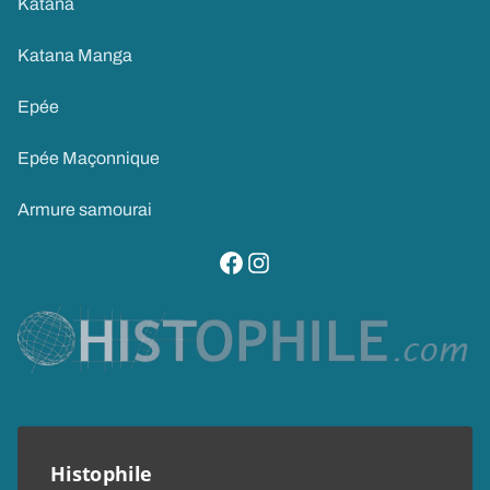
Katana
Katana Manga
Epée
Epée Maçonnique
Armure samourai
visitez notre page facebook
suivez notre compte instagram
Histophile