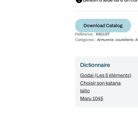
Download Catalog
Référence :
K9013IT
Catégories :
Armurerie, coutellerie
,
A
Dictionnaire
Godai (Les 5 éléments)
Choisir son katana
Iaïto
Maru 1045