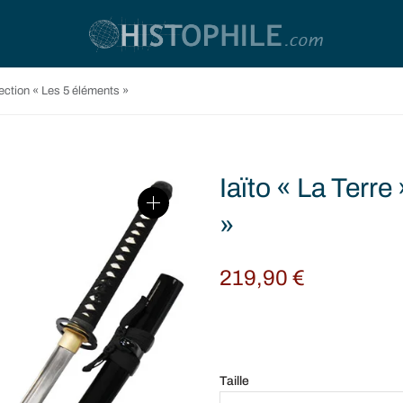
llection « Les 5 éléments »
Iaïto « La Terre
»
219,90
€
Taille