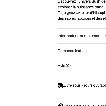
Découvrez l’univers
Bushiden
explorez la puissance tranquil
Rejoignez
L’Atelier d’Histoph
des sabres japonais et des él
Informations complémentai
Personnalisation
Avis (0)
Livré sous 7 jours ouvrab
Besoin d'aide ou d'un con