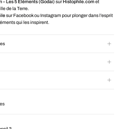
 – Les 5 Éléments (Godai)
sur
Histophile.com
et
le de la Terre.
ile
sur Facebook ou Instagram pour plonger dans l’esprit
éments qui les inspirent.
res
les
seil ?