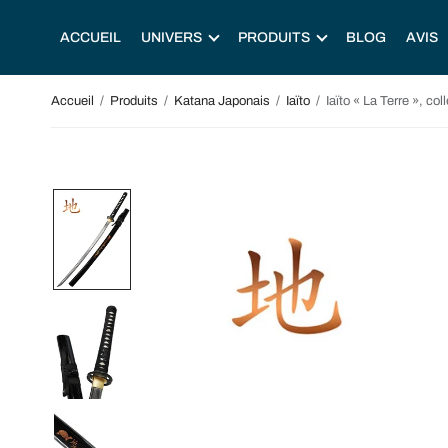
ACCUEIL
UNIVERS
PRODUITS
BLOG
AVIS
Accueil
/
Produits
/
Katana Japonais
/
Iaïto
/
Iaïto « La Terre », co