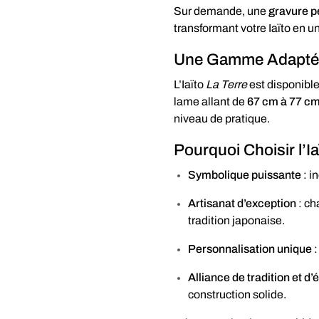
Sur demande, une
gravure p
transformant votre Iaïto en un
Une Gamme Adaptée 
L’Iaïto
La Terre
est disponibl
lame allant de
67 cm à 77 c
niveau de pratique.
Pourquoi Choisir l’I
Symbolique puissante
: in
Artisanat d’exception
: ch
tradition japonaise.
Personnalisation unique
:
Alliance de tradition et d
construction solide.