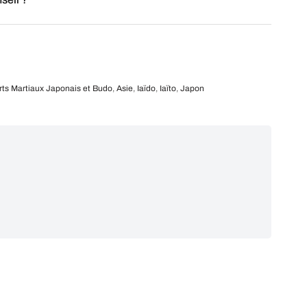
rts Martiaux Japonais et Budo
,
Asie
,
Iaïdo
,
Iaïto
,
Japon