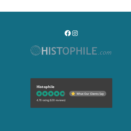
visitez notre page facebook
suivez notre compte instagr
Histophile
What Our Clients Say
4.78 rating
(630 reviews)