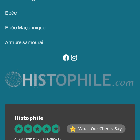
Epée
Epée Maçonnique
Armure samourai
visitez notre page facebook
suivez notre compte instagram
Histophile
What Our Clients Say
4.78 rating
(630 reviews)