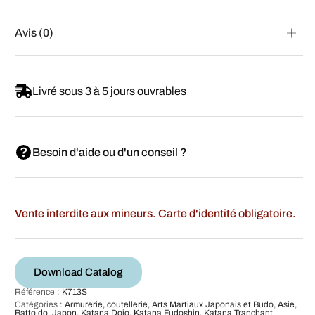
Avis (0)
Livré sous 3 à 5 jours ouvrables
Besoin d'aide ou d'un conseil ?
Vente interdite aux mineurs. Carte d'identité obligatoire.
Download Catalog
Référence :
K713S
Catégories :
Armurerie, coutellerie
,
Arts Martiaux Japonais et Budo
,
Asie
,
Batto do
,
Japon
,
Katana Dojo
,
Katana Fudoshin
,
Katana Tranchant