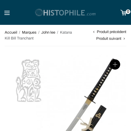
0
Produit précédent
Accueil
/
Marques
/
John lee
/
Katana
Kill Bill Tranchant
Produit suivant