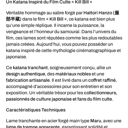
Un Katana Inspiré du Film Culte « Kill Bill »
Véritable hommage au sabre forgé par
Hattori Hanzo (服
部半蔵)
dans le film
« Kill Bill »
, ce katana est bien plus
qu’une simple réplique. Il incarne la puissance, la
vengeance et l’honneur du samouraï. Dans l’univers du
film, ces lames sont réputées comme les plus redoutables
jamais créées. Aujourd’hui, vous pouvez posséder un
katana inspiré de cette mythologie cinématographique et
japonaise.
Ce
katana tranchant
, soigneusement conçu, allie un
design authentique
, des
matériaux nobles
et une
fabrication artisanale
. Il est livré dans un
coffret raffiné
,
accompagné d’accessoires pour son entretien et son
exposition. Un véritable trésor pour les
collectionneurs,
passionnés de culture japonaise et fans du film culte
.
Caractéristiques Techniques
Lame tranchante en acier forgé main type
Maru
, avec une
ligne de trempe apparente
, garantissant solidité et