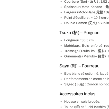
Courbure (Sori – 反り)
: 1,52 
Épaisseur (Moto-Kasane – 
Largeur (Moto-Haba 元幅 / S
Point d’équilibre
: ~ 10,5 cm d
Double Hamon (刃文)
: Subli
Tsuka (柄) – Poignée
Longueur
: 30,5 cm.
Matériaux
: Bois renforcé, re
Tressage (Tsuka-ito – 柄糸)
: 
Ornements (Menuki – 目貫)
: 
Saya (鞘) – Fourreau
Bois blanc sélectionné, laqué
Renforcements en corne de buff
Sageo (下緒) : Cordon noir dou
Accessoires Inclus
Housse en soie brodée.
Tsuba (鍔) et Fuchi-Kashira (