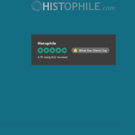
Histophile
What Our Clients Say
4.78 rating
(632 reviews)