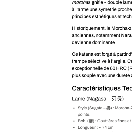
moroha
signifie « double lam
à l’arme une symétrie proche
principes esthétiques et tech
Historiquement, le Moroha-zu
anciennes, notamment
Nara
devienne dominante
Ce katana est forgé à partir
trempe sélective à l’argile. 
exceptionnelle de 60 HRC (R
plus souple avec une dureté 
Caractéristiques Te
Lame (Nagasa – 刃長)
Style (Sugata – 姿)
: Moroha-
pointe.
Bohi (溝)
: Gouttières fines et 
Longueur
: ~ 74 cm.