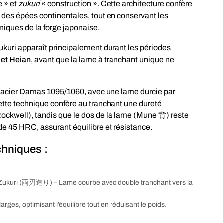
e » et
zukuri
« construction ». Cette architecture confère
 des épées continentales, tout en conservant les
niques de la forge japonaise.
kuri apparaît principalement durant les périodes
 et Heian
, avant que la lame à tranchant unique ne
 d’acier Damas 1095/1060, avec une lame durcie par
Cette technique confère au tranchant une dureté
ockwell), tandis que le dos de la lame (Mune 背) reste
de 45 HRC, assurant équilibre et résistance.
chniques :
Zukuri (両刃造り) – Lame courbe avec double tranchant vers la
larges, optimisant l’équilibre tout en réduisant le poids.