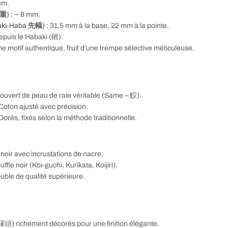
cm.
元重)
: ~ 8 mm.
aki-Haba 先幅)
: 31,5 mm à la base, 22 mm à la pointe.
epuis le Habaki (鎺).
me motif authentique, fruit d’une trempe sélective méticuleuse.
couvert de peau de raie véritable (Same – 鮫).
Coton ajusté avec précision.
Dorés, fixés selon la méthode traditionnelle.
 noir avec incrustations de nacre.
le noir (Koi-guchi, Kurikata, Koijiri).
ble de qualité supérieure.
縁頭) richement décorés pour une finition élégante.