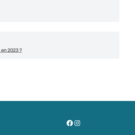
a en 2023 ?
visitez notre page facebook
suivez notre compte instagr