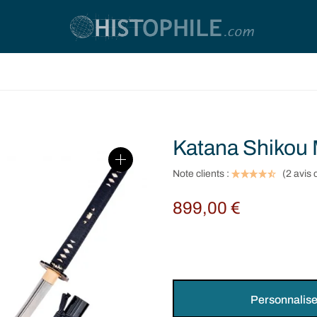
Katana Shikou
Note clients :
(
2
avis c
899,00
€
Personnalise