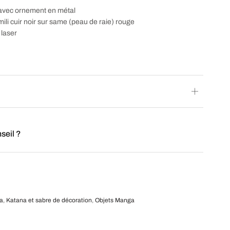
t avec ornement en métal
mili cuir noir sur same (peau de raie) rouge
 laser
seil ?
a
,
Katana et sabre de décoration
,
Objets Manga