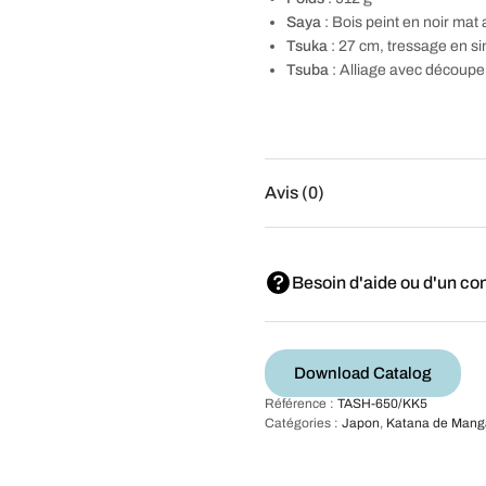
Saya
: Bois peint en noir ma
Tsuka
: 27 cm, tressage en si
Tsuba
: Alliage avec découpe
Avis (0)
Besoin d'aide ou d'un con
Download Catalog
Référence :
TASH-650/KK5
Catégories :
Japon
,
Katana de Mang