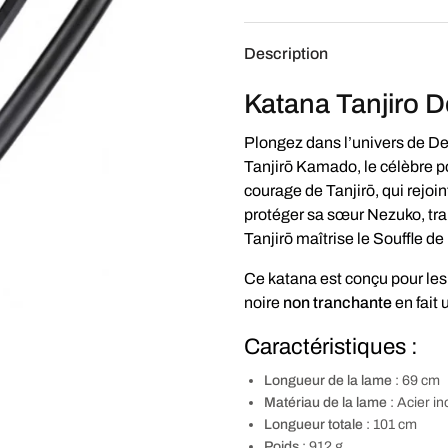
Description
Katana Tanjiro 
Plongez dans l’univers de De
Tanjirō Kamado, le célèbre
courage de Tanjirō, qui rejoi
protéger sa sœur Nezuko, tr
Tanjirō maîtrise le Souffle d
Ce katana est conçu pour les
noire
non tranchante
en fait 
Caractéristiques :
Longueur de la lame
: 69 cm
Matériau de la lame
: Acier i
Longueur totale
: 101 cm
Poids
: 912 g