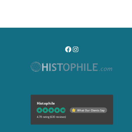
visitez notre page facebook
suivez notre compte instagr
Histophile
What Our Clients Say
4.78 rating
(630 reviews)