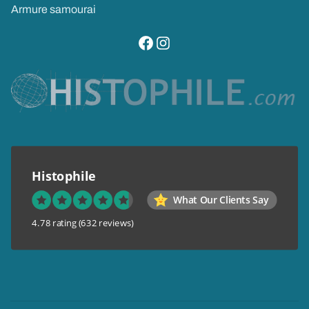
Armure samourai
visitez notre page facebook
suivez notre compte instagram
Histophile
What Our Clients Say
4.78 rating
(632 reviews)