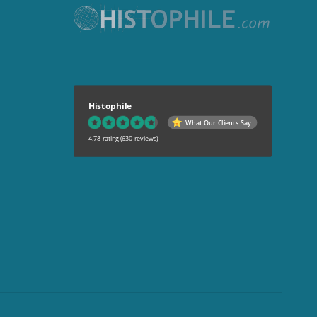
Histophile
What Our Clients Say
4.78 rating
(630 reviews)