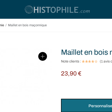
nie
/
Maillet en bois maçonnique
Maillet en boi
Note clients :
(
1
avis c
23,90
€
Personnalise