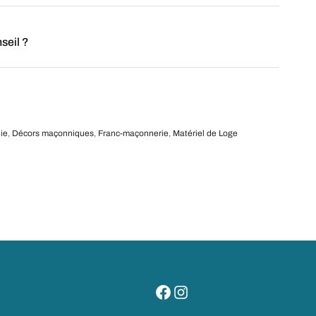
seil ?
ie
,
Décors maçonniques
,
Franc-maçonnerie
,
Matériel de Loge
visitez notre page facebook
suivez notre compte instagr