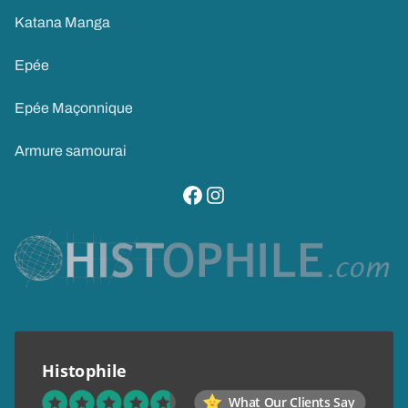
Katana Manga
Epée
Epée Maçonnique
Armure samourai
visitez notre page facebook
suivez notre compte instagram
Histophile
What Our Clients Say