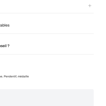
rables
seil ?
ue
,
Pendentif, médaille