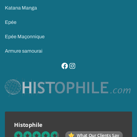
Katana Manga
Epée
Epée Maçonnique
Armure samourai
visitez notre page facebook
suivez notre compte instagram
Histophile
What Our Clients Say