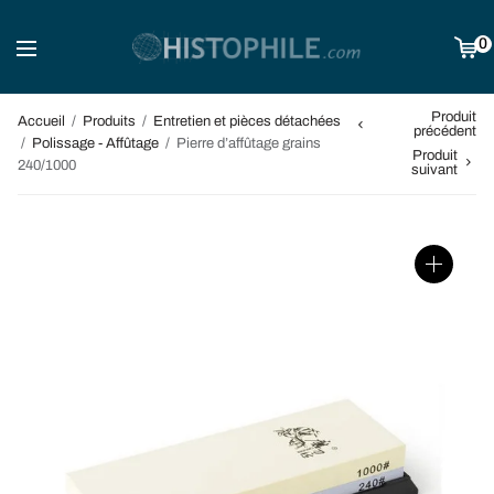
0
Produit
Accueil
/
Produits
/
Entretien et pièces détachées
précédent
/
Polissage - Affûtage
/
Pierre d’affûtage grains
Produit
240/1000
suivant