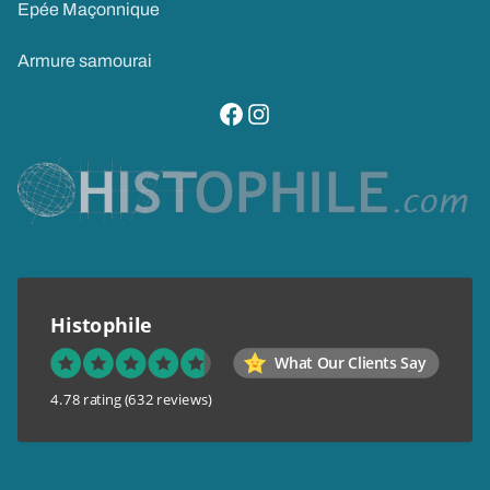
Epée Maçonnique
Armure samourai
visitez notre page facebook
suivez notre compte instagram
Histophile
What Our Clients Say
4.78 rating
(632 reviews)