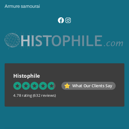
Armure samourai
visitez notre page facebook
suivez notre compte instagram
Histophile
What Our Clients Say
4.78 rating
(632 reviews)