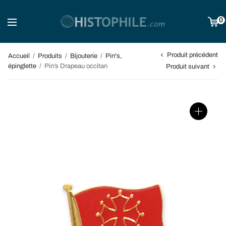
0
Produit précédent
Accueil
/
Produits
/
Bijouterie
/
Pin's,
épinglette
/
Pin’s Drapeau occitan
Produit suivant