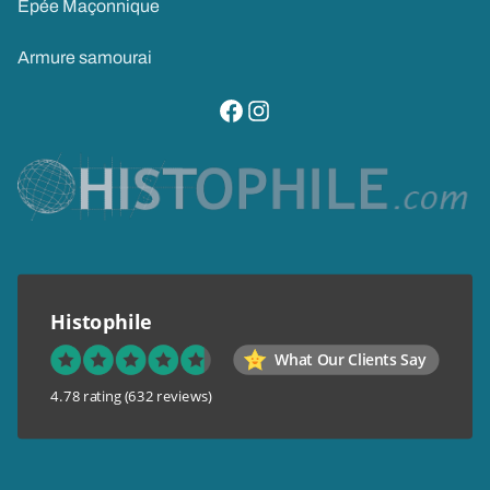
Epée Maçonnique
Armure samourai
visitez notre page facebook
suivez notre compte instagram
Histophile
What Our Clients Say
4.78 rating
(632 reviews)