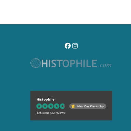
visitez notre page facebook
suivez notre compte instagr
Histophile
What Our Clients Say
4.78 rating
(632 reviews)