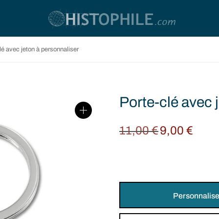
é avec jeton à personnaliser
Porte-clé avec 
11,00
€
9,00
€
Original
Current
price
price is:
was:
9,00 €.
11,00 €.
Personnalise