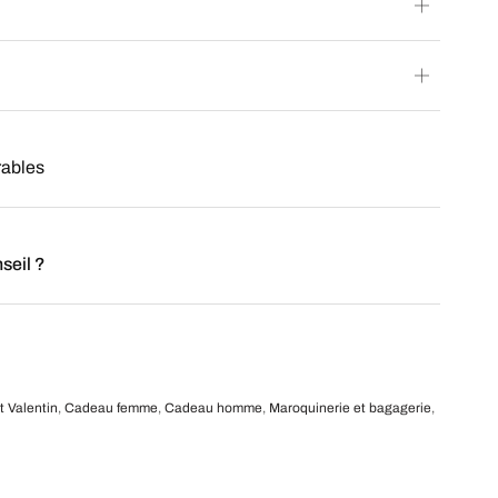
rables
seil ?
t Valentin
,
Cadeau femme
,
Cadeau homme
,
Maroquinerie et bagagerie
,