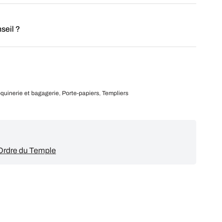
seil ?
quinerie et bagagerie
,
Porte-papiers
,
Templiers
l'Ordre du Temple