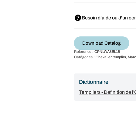
Besoin d'aide ou d'un con
Download Catalog
Référence :
CPNLWA8BL15
Catégories :
Chevalier templier
,
Maro
Dictionnaire
Templiers - Définition de 