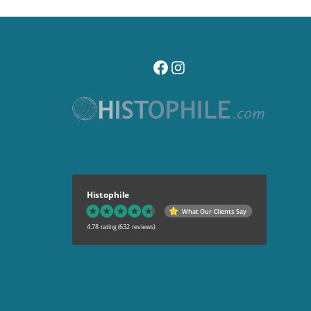
visitez notre page facebook
suivez notre compte instagr
Histophile
What Our Clients Say
4.78 rating
(632 reviews)