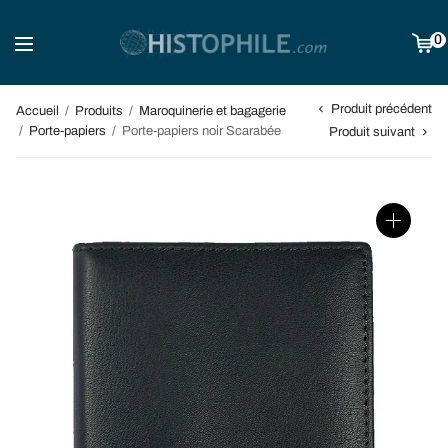
0
Produit précédent
Accueil
/
Produits
/
Maroquinerie et bagagerie
/
Porte-papiers
/
Porte-papiers noir Scarabée
Produit suivant