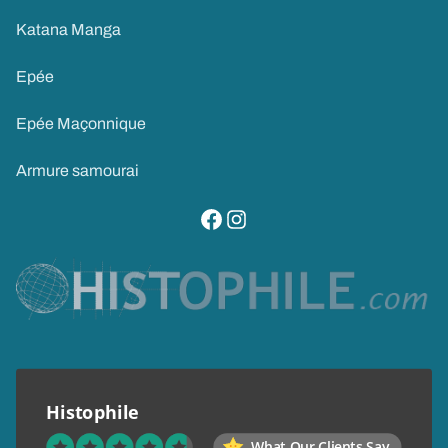
Katana Manga
Epée
Epée Maçonnique
Armure samourai
visitez notre page facebook
suivez notre compte instagram
Histophile
What Our Clients Say