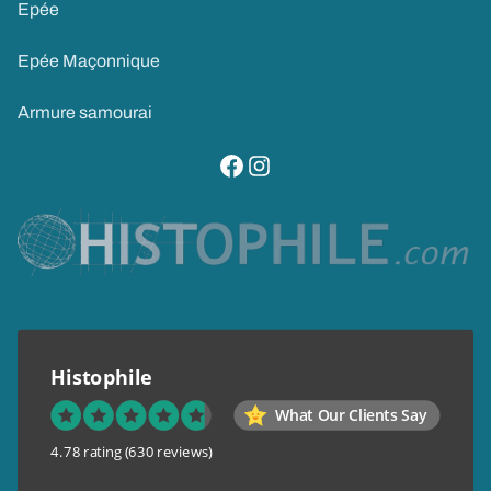
Epée
Epée Maçonnique
Armure samourai
visitez notre page facebook
suivez notre compte instagram
Histophile
What Our Clients Say
4.78 rating
(630 reviews)