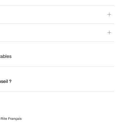
rables
seil ?
,
Rite Français