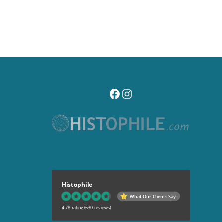
visitez notre page facebook
suivez notre compte instagr
Histophile
What Our Clients Say
4.78 rating
(630 reviews)