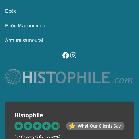
Epée
Epée Maçonnique
Armure samourai
visitez notre page facebook
suivez notre compte instagram
Histophile
What Our Clients Say
4.78 rating
(632 reviews)