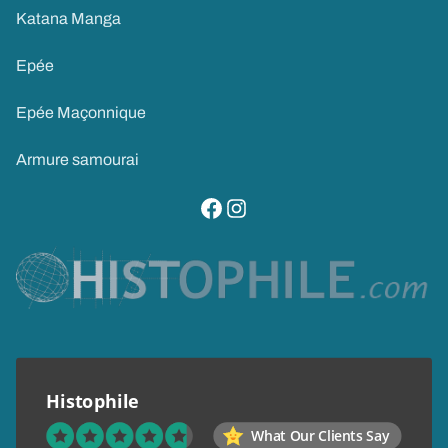
Katana Manga
Epée
Epée Maçonnique
Armure samourai
visitez notre page facebook
suivez notre compte instagram
Histophile
What Our Clients Say