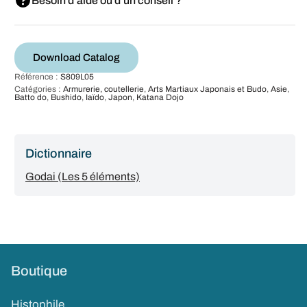
Besoin d'aide ou d'un conseil ?
Download Catalog
Référence :
S809L05
Catégories :
Armurerie, coutellerie
,
Arts Martiaux Japonais et Budo
,
Asie
,
Batto do
,
Bushido
,
Iaïdo
,
Japon
,
Katana Dojo
Dictionnaire
Godai (Les 5 éléments)
Boutique
Histophile