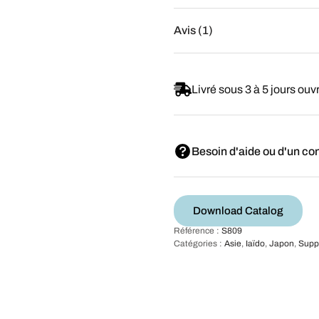
Avis (1)
Livré sous 3 à 5 jours ouv
Besoin d'aide ou d'un con
Download Catalog
Référence :
S809
Catégories :
Asie
,
Iaïdo
,
Japon
,
Suppo