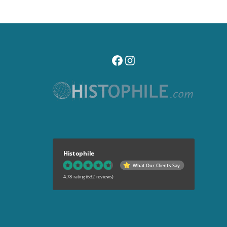
visitez notre page facebook
suivez notre compte instagr
Histophile
What Our Clients Say
4.78 rating
(632 reviews)