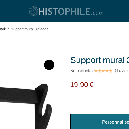
toir
/
Support mural 3 places
Support mural 
Note clients :
(
1
avis c
19,90
€
Personnalise