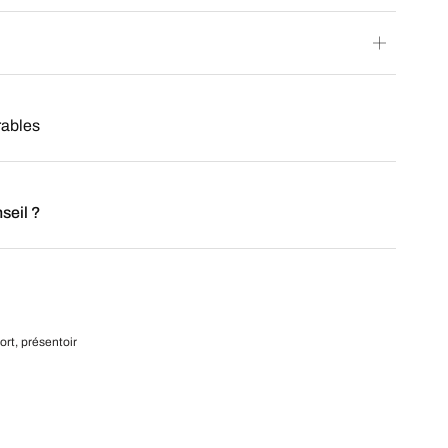
rables
seil ?
rt, présentoir