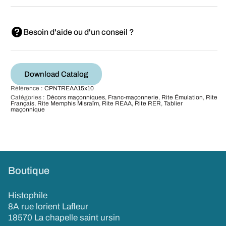
Besoin d'aide ou d'un conseil ?
Download Catalog
Référence :
CPNTREAA15x10
Catégories :
Décors maçonniques
,
Franc-maçonnerie
,
Rite Émulation
,
Rite
Français
,
Rite Memphis Misraïm
,
Rite REAA
,
Rite RER
,
Tablier
maçonnique
Boutique
Histophile
8A rue lorient Lafleur
18570 La chapelle saint ursin