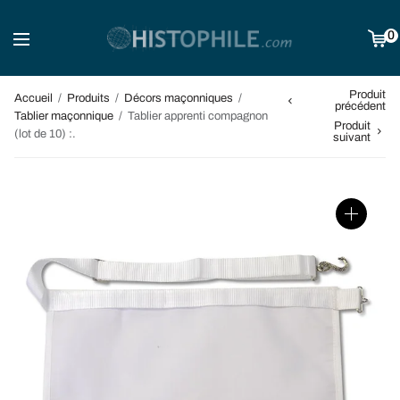
0
Produit
Accueil
/
Produits
/
Décors maçonniques
/
précédent
Tablier maçonnique
/
Tablier apprenti compagnon
Produit
(lot de 10) :.
suivant