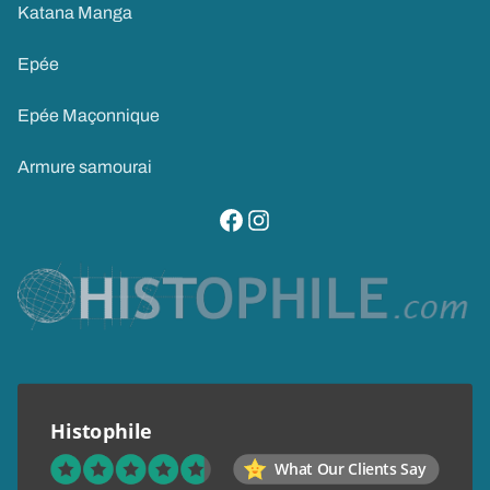
Katana Manga
Epée
Epée Maçonnique
Armure samourai
visitez notre page facebook
suivez notre compte instagram
Histophile
What Our Clients Say