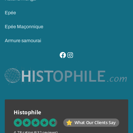
Epée
Epée Maçonnique
Armure samourai
visitez notre page facebook
suivez notre compte instagram
Histophile
What Our Clients Say
4.78 rating
(632 reviews)