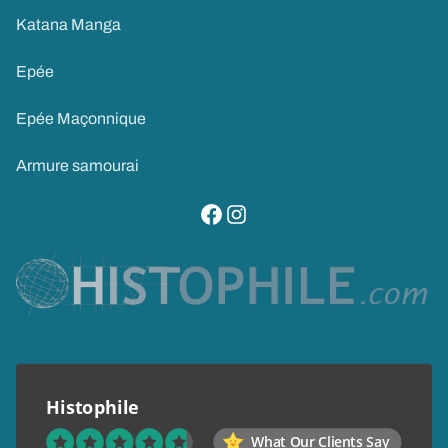
Katana Manga
Epée
Epée Maçonnique
Armure samourai
visitez notre page facebook
suivez notre compte instagram
Histophile
What Our Clients Say