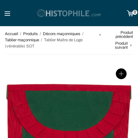
0
Produit
Accueil
/
Produits
/
Décors maçonniques
/
précédent
Tablier maçonnique
/
Tablier Maître de Loge
Produit
(vénérable) SOT
suivant