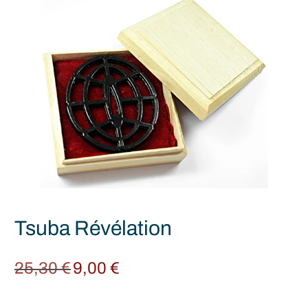
Tsuba Révélation
25,30
€
9,00
€
Original
Current
price
price is:
was:
9,00 €.