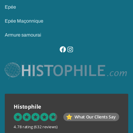
Epée
Epée Maçonnique
Armure samourai
visitez notre page facebook
suivez notre compte instagram
Histophile
What Our Clients Say
4.78 rating
(632 reviews)