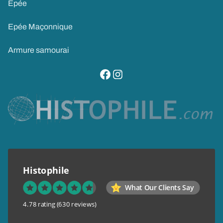
Epée
Epée Maçonnique
Armure samourai
visitez notre page facebook
suivez notre compte instagram
Histophile
What Our Clients Say
4.78 rating
(630 reviews)