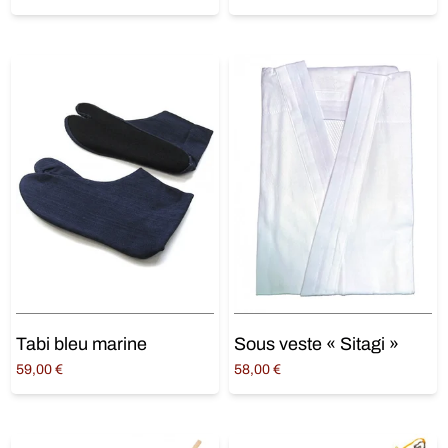
price
price is:
Choix des options
Choix des options
was:
30,00 €.
60,00 €.
Tabi bleu marine
Sous veste « Sitagi »
59,00
€
58,00
€
Choix des options
Choix des options