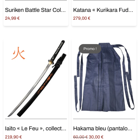
Suriken Battle Star Cold Steel
Katana « Kurikara Fudo », lame damas aiguisée
24,99
€
279,00
€
Ajouter au panier
Ajouter au panier
Promo !
Iaïto « Le Feu », collection « Les 5 éléments »
Hakama bleu (pantalon d’entraînement)
Original
Current
219,90
€
60,00
€
30,00
€