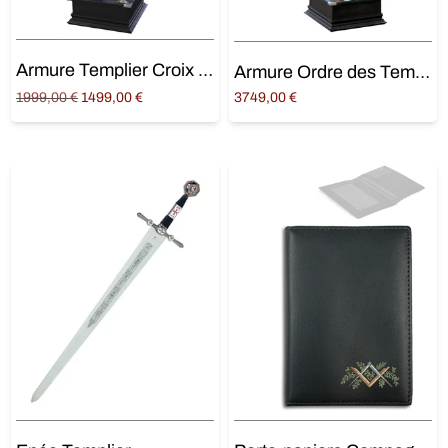
Armure Templier Croix Pattée
Armure Ordre des Templiers
Original
Current
1999,00
€
1499,00
€
3749,00
€
price was:
price is:
Ajouter au panier
Ajouter au panier
1999,00 €.
1499,00 €.