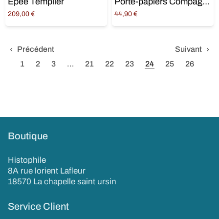
Epée Templier
Porte-papiers Compagnon – Equerre Compas et Acacia
209,00
€
44,90
€
Ajouter au panier
Ajouter au panier
Précédent
Suivant
1
2
3
…
21
22
23
24
25
26
Boutique
Histophile
8A rue lorient Lafleur
18570 La chapelle saint ursin
Service Client