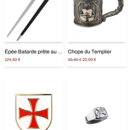
Épée Batarde prête au Combat
Chope du Templier
Original
Current
124,62
€
33,90
€
22,00
€
price
price is:
Ajouter au panier
Ajouter au panier
was:
22,00 €.
33,90 €.