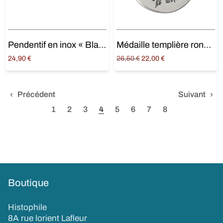
Pendentif en inox « Blason templier »
Médaille templière ronde en inox « Non nobis… »
Original
Current
24,90
€
26,50
€
22,00
€
price
price is:
Ajouter au panier
Ajouter au panier
was:
22,00 €.
26,50 €.
Précédent
Suivant
1
2
3
4
5
6
7
8
Boutique
Histophile
8A rue lorient Lafleur