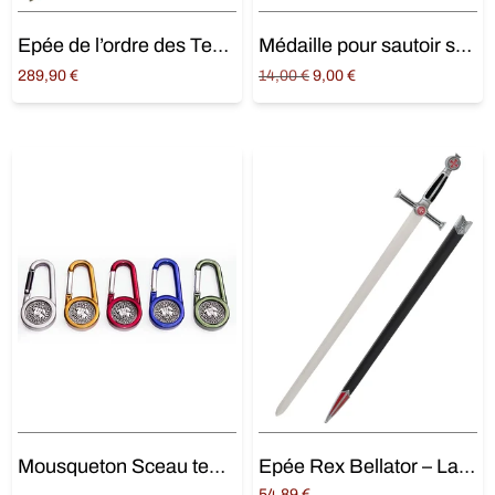
Epée de l’ordre des Templiers
Médaille pour sautoir sceau templier (argentée)
Original
Current
289,90
€
14,00
€
9,00
€
price
price is:
Ajouter au panier
Ajouter au panier
was:
9,00 €.
14,00 €.
Mousqueton Sceau templier
Epée Rex Bellator – Lame du Saint Ordre
54,89
€