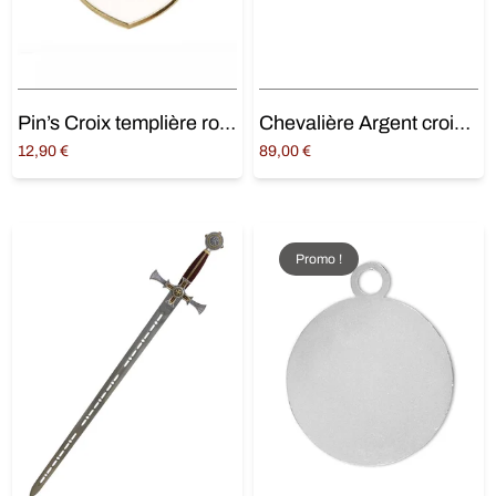
Pin’s Croix templière rouge
Chevalière Argent croix pattée
12,90
€
89,00
€
Ajouter au panier
Choix des options
Promo !