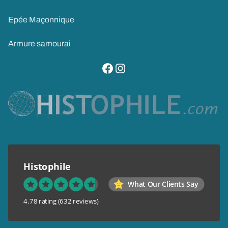
Epée Maçonnique
Armure samourai
visitez notre page facebook
suivez notre compte instagram
Histophile
What Our Clients Say
4.78 rating
(632 reviews)