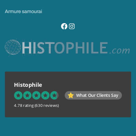
Armure samourai
visitez notre page facebook
suivez notre compte instagram
Histophile
What Our Clients Say
4.78 rating
(630 reviews)