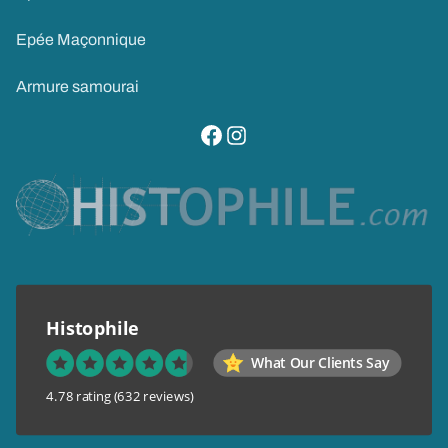
Epée Maçonnique
Armure samourai
visitez notre page facebook
suivez notre compte instagram
Histophile
What Our Clients Say
4.78 rating
(632 reviews)