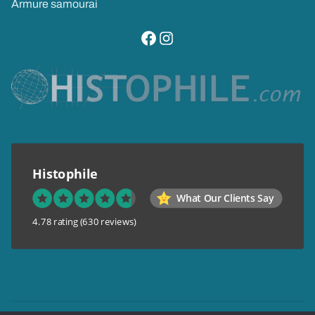
Armure samourai
visitez notre page facebook
suivez notre compte instagram
Histophile
What Our Clients Say
4.78 rating
(630 reviews)