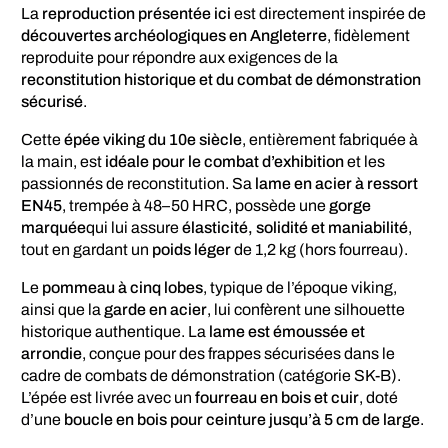
La
reproduction présentée ici
est directement inspirée de
découvertes archéologiques en Angleterre
, fidèlement
reproduite pour répondre aux exigences de la
reconstitution historique et du combat de démonstration
sécurisé
.
Cette
épée viking du 10e siècle
, entièrement fabriquée à
la main, est
idéale pour le combat d’exhibition
et les
passionnés de reconstitution. Sa
lame en acier à ressort
EN45
, trempée à 48–50 HRC, possède une
gorge
marquée
qui lui assure
élasticité, solidité et maniabilité
,
tout en gardant un
poids léger
de 1,2 kg (hors fourreau).
Le
pommeau à cinq lobes
, typique de l’époque viking,
ainsi que la
garde en acier
, lui confèrent une silhouette
historique authentique. La
lame est émoussée et
arrondie
, conçue pour des frappes sécurisées dans le
cadre de combats de démonstration (catégorie SK-B).
L’épée est livrée avec un
fourreau en bois et cuir
, doté
d’une
boucle en bois pour ceinture jusqu’à 5 cm de large
.