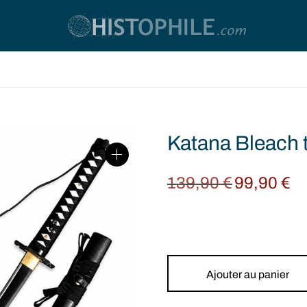
Katana Bleach 
139,90
€
99,90
€
Original
Cur
price
pric
was:
99,
139,90 €.
Ajouter au panier