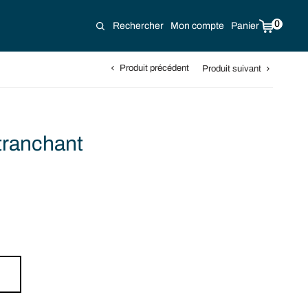
0
Rechercher
Mon compte
Panier
Produit précédent
Produit suivant
tranchant
rent
e is:
90 €.