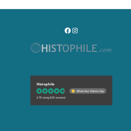
visitez notre page facebook
suivez notre compte instagr
Histophile
What Our Clients Say
4.78 rating
(630 reviews)