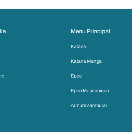
ile
Menu Principal
Katana
Katana Manga
ire
Epée
Epée Maçonnique
Armure samourai