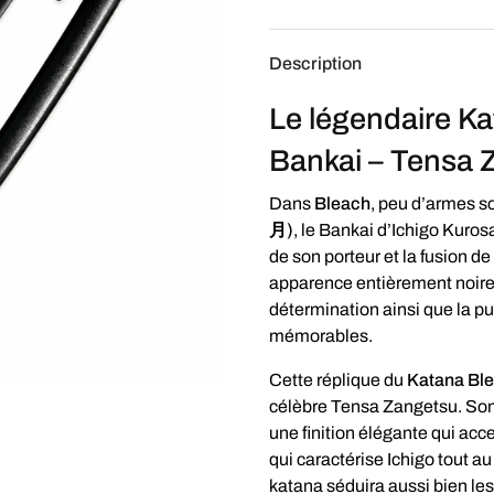
Description
Le légendaire Ka
Bankai – Tensa 
Dans
Bleach
, peu d’armes s
月)
, le Bankai d’Ichigo Kuros
de son porteur et la fusion d
apparence entièrement noire r
détermination ainsi que la pu
mémorables.
Cette réplique du
Katana Ble
célèbre Tensa Zangetsu. Son
une finition élégante qui acc
qui caractérise Ichigo tout au
katana séduira aussi bien les