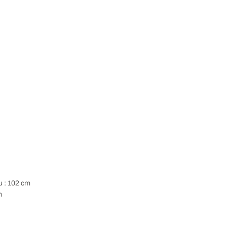
u : 102 cm
m